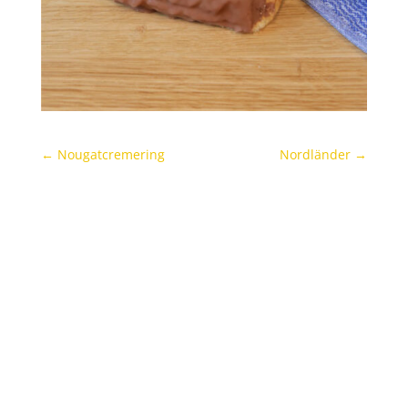
←
Nougatcremering
Nordländer
→
Archives
Categories
November 2021
Uncategorized
Oktober 2021